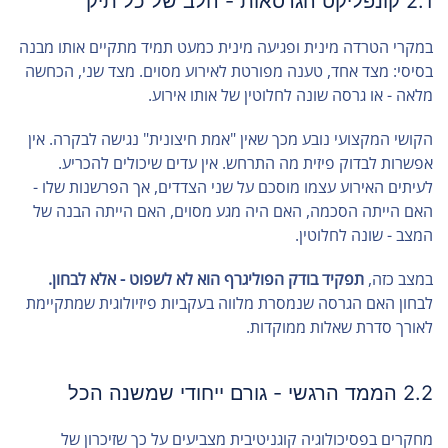
2.1 קונפליקט הגרסאות - הלב של כל תיק
במקרי הטרדה מינית ופגיעה מינית כמעט תמיד מתקיים אותו מבנה
בסיסי: מצד אחד, טענה מפורטת לאירוע מסוים. מצד שני, הכחשה
מלאה - או גרסה שונה לחלוטין של אותו אירוע.
הקושי המקצועי נובע מכך שאין "אמת חיצונית" נגישה לבקרה. אין
אפשרות לבדוק פיזית מה התרחש. אין עדים שיכולים להכריע.
לעיתים האירוע עצמו מוסכם על שני הצדדים, אך הפרשנות שלו -
האם הייתה הסכמה, האם היה מגע מסוים, האם הייתה הבנה של
המצב - שונה לחלוטין.
במצב כזה,
תפקיד בודק הפוליגרף הוא לא לשפוט - אלא לבחון.
לבחון האם הגרסה שנמסרת מלווה בעקביות פיזיולוגית שמתקיימת
לאורך סדרת שאלות ממוקדות.
2.2 הממד הרגשי - גורם ייחודי שמשנה הכל
מחקרים בפסיכולוגיה קוגניטיבית מצביעים על כך שזיכרון של