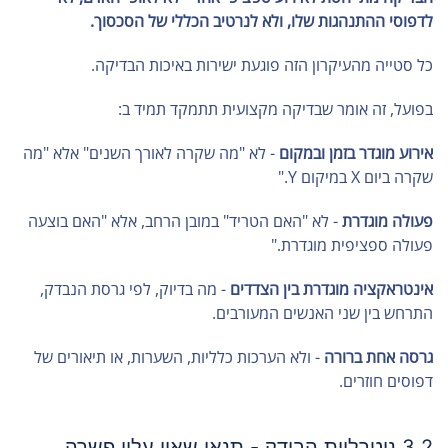
לדפוסי ההתנהגות שלו, ולא לנרטיב הכללי של הסכסוך.
כל סטייה מהעיקרון הזה פוגעת ישירות באיכות הבדיקה.
בפועל, זה אומר שבדיקה מקצועית תתמקד תמיד ב:
אירוע מוגדר בזמן ובמקום
- לא "מה שקרה לאורך השנים" אלא "מה
שקרה ביום X במיקום Y."
פעולה מוגדרת
- לא "האם הטריד" במובן הרחב, אלא "האם בוצעה
פעולה ספציפית מוגדרת."
אינטראקציה מוגדרת בין הצדדים
- מה בדיוק, לפי גרסת הנבדק,
התרחש בין שני האנשים המעורבים.
גרסה אחת ברורה
- ולא הערכות כלליות, השערות, או תיאורים של
דפוסים חוזרים.
3.2 ניטרליות הבודק - תנאי שאין עליו פשרה